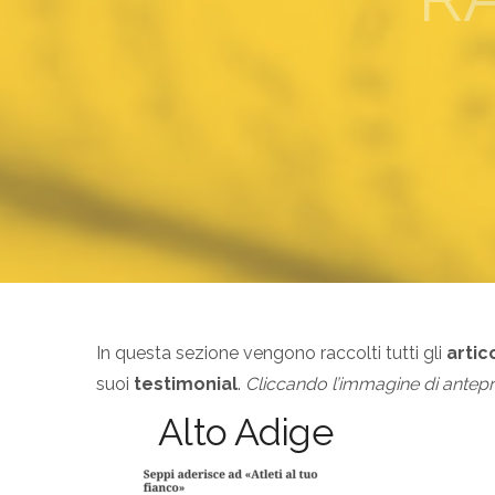
I
n questa sezione vengono raccolti tutti gli
artico
suoi
testimonial
.
Cliccando l’immagine di anteprim
Alto Adige