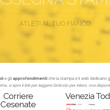
ATLETI AL TUO FIANCO
li
e gli
approfondimenti
che la stampa e il web dedicano 
a, si apre il link per leggere l’articolo per intero, ove disponib
Corriere
Venezia To
Cesenate