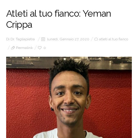
Atleti al tuo fianco: Yeman
Crippa
Di
Dr. Tagliapietra
lunedì, Gennaio 27, 2020
atleti al tuo fianco
Permalink
0