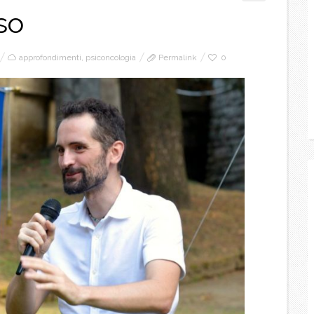
iso
approfondimenti
,
psiconcologia
Permalink
0