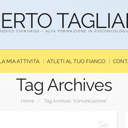
BERTO TAGLI
MEDICO CHIRURGO – ALTA FORMAZIONE IN PSICONCOLOGI
LA MIA ATTIVITÀ
ATLETI AL TUO FIANCO
CONT
Tag Archives
Home
/
Tag Archives: "comunicazione"