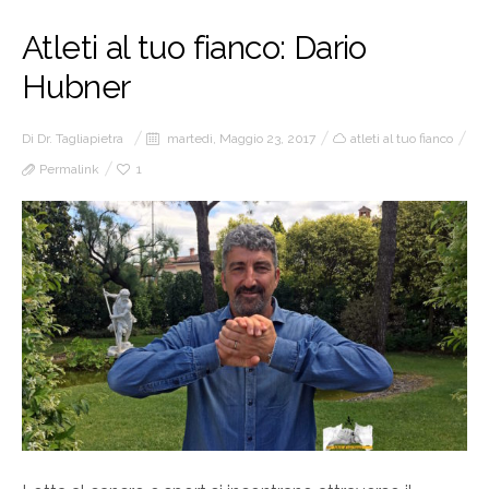
Atleti al tuo fianco: Dario
Hubner
Di
Dr. Tagliapietra
martedì, Maggio 23, 2017
atleti al tuo fianco
Permalink
1