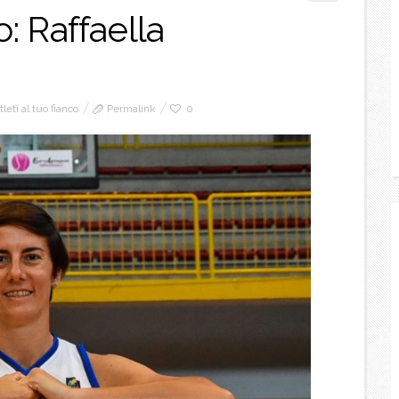
o: Raffaella
tleti al tuo fianco
Permalink
0