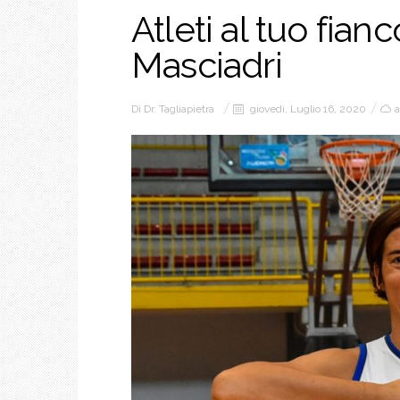
Atleti al tuo fianc
Masciadri
Di
Dr. Tagliapietra
giovedì, Luglio 16, 2020
a