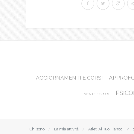
APPROF
AGGIORNAMENTI E CORSI
PSICO
MENTE E SPORT
Chi sono
La mia attività
Atleti Al Tuo Fianco