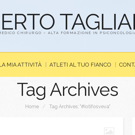
BERTO TAGLI
MEDICO CHIRURGO – ALTA FORMAZIONE IN PSICONCOLOGI
LA MIA ATTIVITÀ
ATLETI AL TUO FIANCO
CONT
Tag Archives
Home
/
Tag Archives: "#iotifosveva"