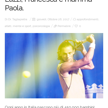
Paola.
Di
Dr. Tagliapietra
giovedì, Ottobre 26, 2017
approfondimenti
,
atleti
,
mente e sport
,
psiconcologia
Permalink
0
Ogni anno in Italia nascono più di 450.000 bambini: