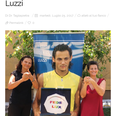
Luzzi
Di
Dr. Tagliapietra
martedì, Luglio 25, 2017
atleti al tuo fianco
Permalink
0