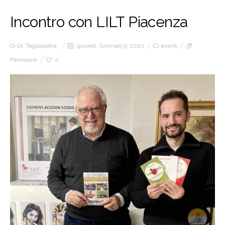
Incontro con LILT Piacenza
Di
Dr. Tagliapietra
giovedì, Gennaio 9, 2020
eventi
Permalink
0