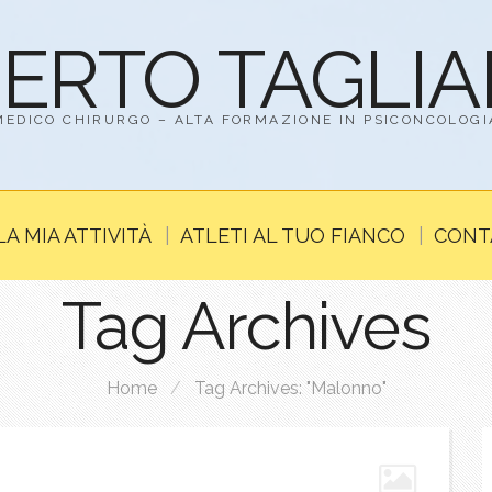
BERTO TAGLI
MEDICO CHIRURGO – ALTA FORMAZIONE IN PSICONCOLOGI
LA MIA ATTIVITÀ
ATLETI AL TUO FIANCO
CONT
Tag Archives
Home
/
Tag Archives: "Malonno"