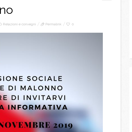
nno
Relazioni e convegni
Permalink
0