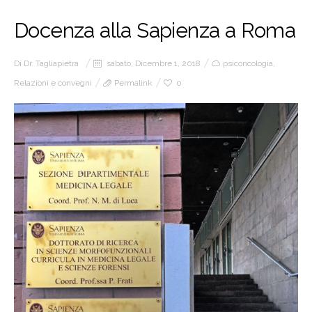
Docenza alla Sapienza a Roma
Di
Dr. Tagliapietra
sabato, Dicembre 1, 2018
psiconcologia
,
Relazioni e convegni
Permalink
0