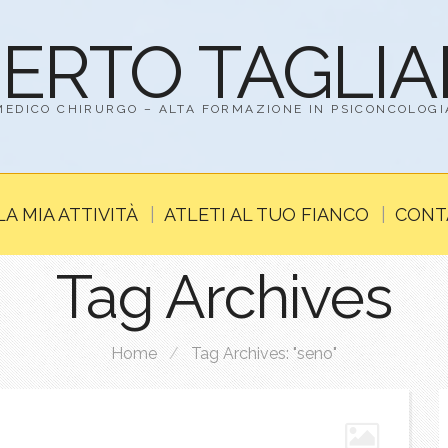
BERTO TAGLI
MEDICO CHIRURGO – ALTA FORMAZIONE IN PSICONCOLOGI
LA MIA ATTIVITÀ
ATLETI AL TUO FIANCO
CONT
Tag Archives
Home
/
Tag Archives: "seno"