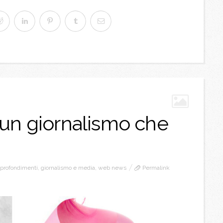
un giornalismo che
profondimenti
,
giornalismo e media
,
web news
Permalink