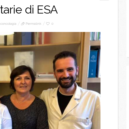
tarie di ESA
iconcologia
Permalink
0