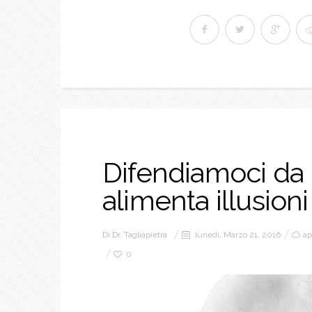
Difendiamoci da 
alimenta illusioni
Di
Dr. Tagliapietra
lunedì, Marzo 21, 2016
ap
0