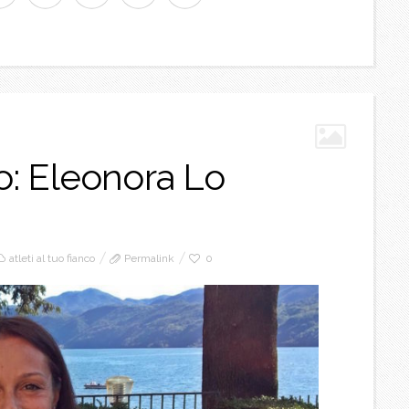
co: Eleonora Lo
atleti al tuo fianco
Permalink
0