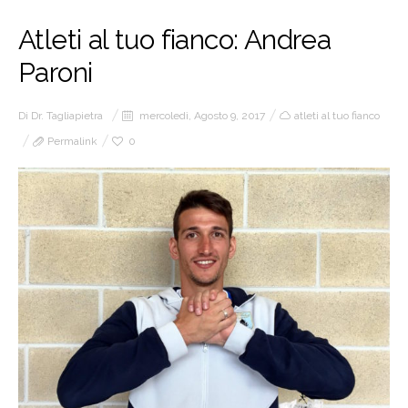
Atleti al tuo fianco: Andrea
Paroni
Di
Dr. Tagliapietra
mercoledì, Agosto 9, 2017
atleti al tuo fianco
Permalink
0