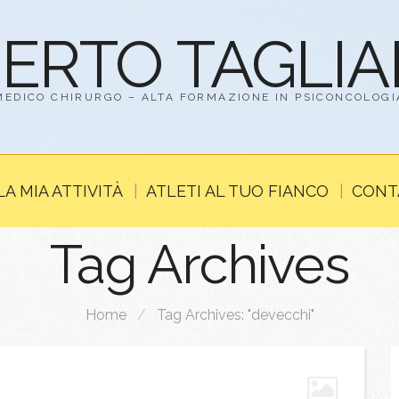
BERTO TAGLI
MEDICO CHIRURGO – ALTA FORMAZIONE IN PSICONCOLOGI
LA MIA ATTIVITÀ
ATLETI AL TUO FIANCO
CONT
Tag Archives
Home
/
Tag Archives: "devecchi"