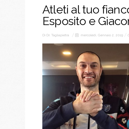
Atleti al tuo fian
Esposito e Giac
Di
Dr. Tagliapietra
mercoledì, Gennaio 2, 2019