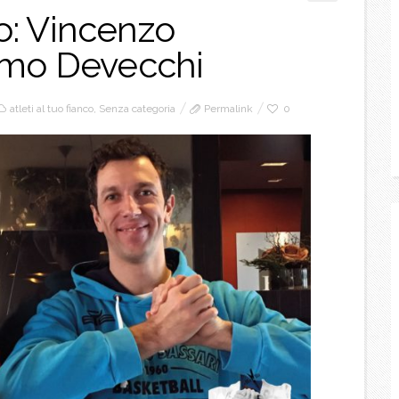
co: Vincenzo
omo Devecchi
atleti al tuo fianco
,
Senza categoria
Permalink
0