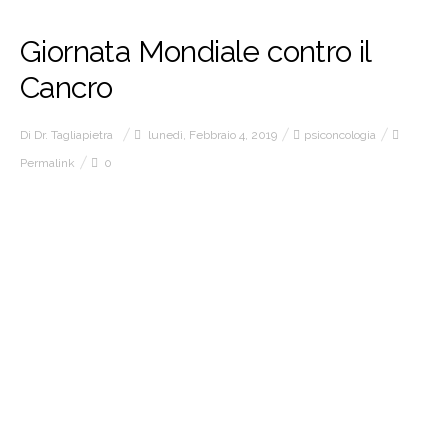
Giornata Mondiale contro il
Atleti Al Tuo Fianco
Cancro
Rassegna stampa
Di
Dr. Tagliapietra
lunedì, Febbraio 4, 2019
psiconcologia
Permalink
0
contatti
news