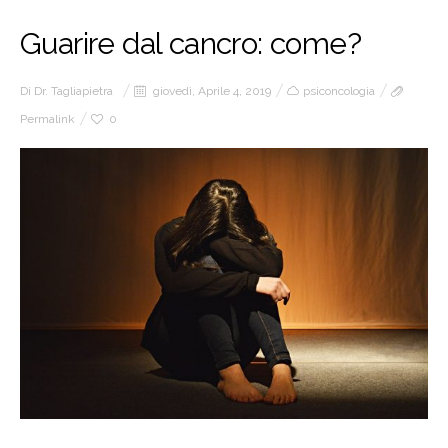
Guarire dal cancro: come?
Di
Dr. Tagliapietra
giovedì, Aprile 4, 2019
psiconcologia
Permalink
0