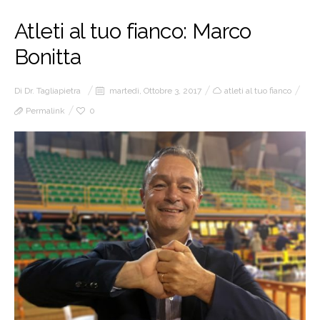
Atleti al tuo fianco: Marco
Bonitta
Di
Dr. Tagliapietra
martedì, Ottobre 3, 2017
atleti al tuo fianco
Permalink
0