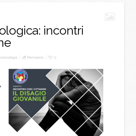
logica: incontri
ne
iconcologia
Permalink
0