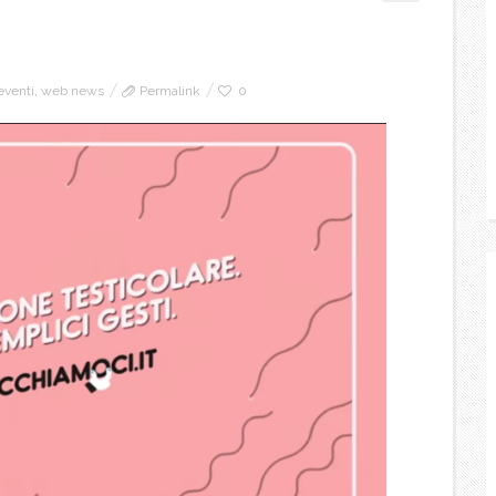
eventi
,
web news
Permalink
0