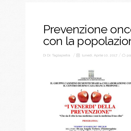
Prevenzione onco
con la popolazio
Di
Dr. Tagliapietra
lunedì, Aprile 10, 2017
ps