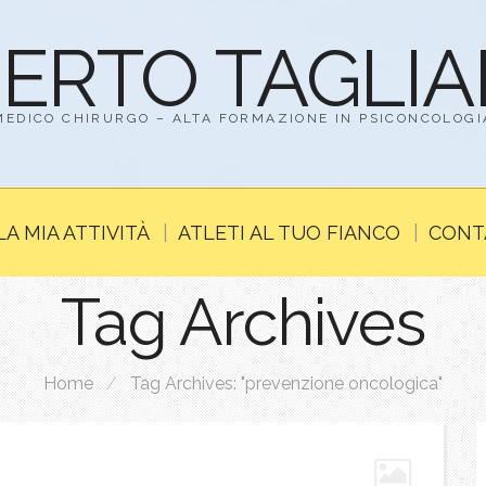
BERTO TAGLI
MEDICO CHIRURGO – ALTA FORMAZIONE IN PSICONCOLOGI
LA MIA ATTIVITÀ
ATLETI AL TUO FIANCO
CONT
Tag Archives
Home
/
Tag Archives: "prevenzione oncologica"