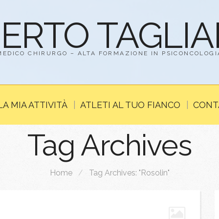
BERTO TAGLI
MEDICO CHIRURGO – ALTA FORMAZIONE IN PSICONCOLOGI
LA MIA ATTIVITÀ
ATLETI AL TUO FIANCO
CONT
Tag Archives
Home
/
Tag Archives: "Rosolin"