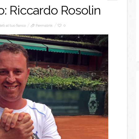
co: Riccardo Rosolin
leti al tuo fianco
Permalink
0