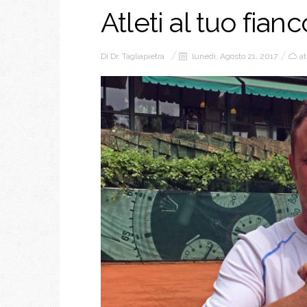
Atleti al tuo fian
Di
Dr. Tagliapietra
lunedì, Agosto 21, 2017
at