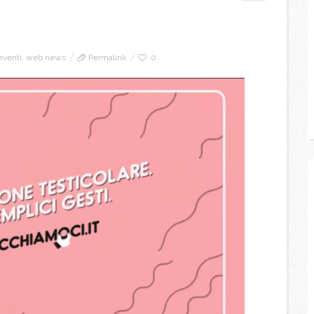
eventi
,
web news
Permalink
0