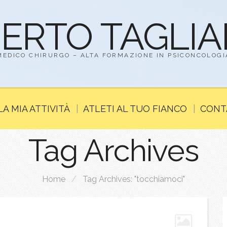
BERTO TAGLI
MEDICO CHIRURGO – ALTA FORMAZIONE IN PSICONCOLOGI
LA MIA ATTIVITÀ
ATLETI AL TUO FIANCO
CONT
Tag Archives
Home
/
Tag Archives: "tocchiamoci"