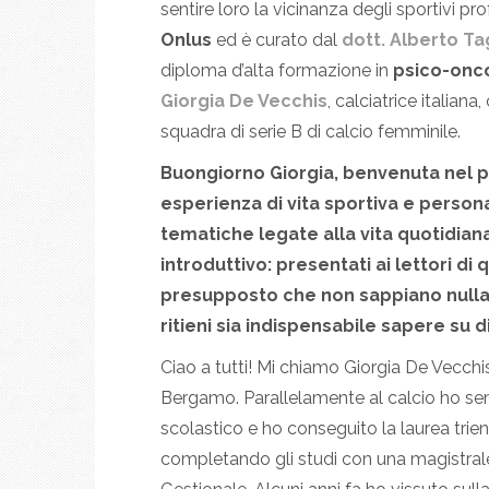
sentire loro la vicinanza degli sportivi pr
Onlus
ed è curato dal
dott. Alberto Ta
diploma d’alta formazione in
psico-onc
Giorgia De Vecchis
, calciatrice italiana
squadra di serie B di calcio femminile.
Buongiorno Giorgia, benvenuta nel pro
esperienza di vita sportiva e person
tematiche legate alla vita quotidia
introduttivo: presentati ai lettori di
presupposto che non sappiano nulla 
ritieni sia indispensabile sapere su 
Ciao a tutti! Mi chiamo Giorgia De Vecchis
Bergamo. Parallelamente al calcio ho se
scolastico e ho conseguito la laurea tri
completando gli studi con una magistrale