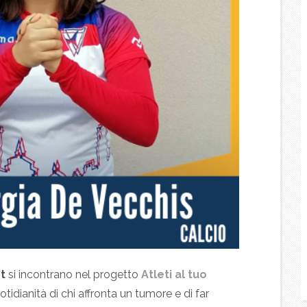
t
si incontrano nel progetto
Atleti al tuo
otidianità di chi affronta un tumore e di far