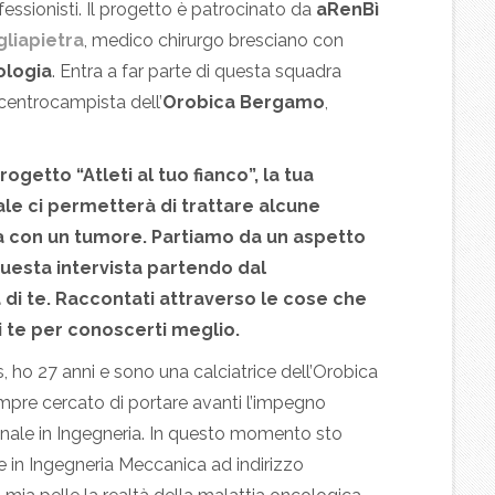
ofessionisti. Il progetto è patrocinato da
aRenBì
gliapietra
, medico chirurgo bresciano con
ologia
. Entra a far parte di questa squadra
, centrocampista dell’
Orobica Bergamo
,
getto “Atleti al tuo fianco”, la tua
ale ci permetterà di trattare alcune
na con un tumore. Partiamo da un aspetto
 questa intervista partendo dal
di te. Raccontati attraverso le cose che
di te per conoscerti meglio.
, ho 27 anni e sono una calciatrice dell’Orobica
mpre cercato di portare avanti l’impegno
ennale in Ingegneria. In questo momento sto
 in Ingegneria Meccanica ad indirizzo