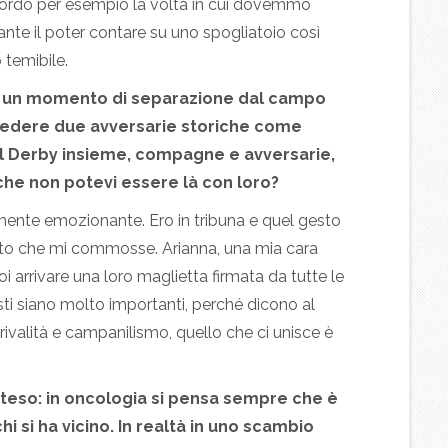
cordo per esempio la volta in cui dovemmo
ante il poter contare su uno spogliatoio così
 temibile.
in un momento di separazione dal campo
, vedere due avversarie storiche come
 Derby insieme, compagne e avversarie,
 che non potevi essere là con loro?
nte emozionante. Ero in tribuna e quel gesto
nto che mi commosse. Arianna, una mia cara
 arrivare una loro maglietta firmata da tutte le
sti siano molto importanti, perché dicono al
valità e campanilismo, quello che ci unisce è
teso: in oncologia si pensa sempre che è
hi si ha vicino. In realtà in uno scambio