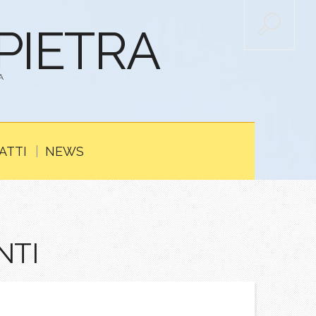
APIETRA
A
ATTI
NEWS
NTI