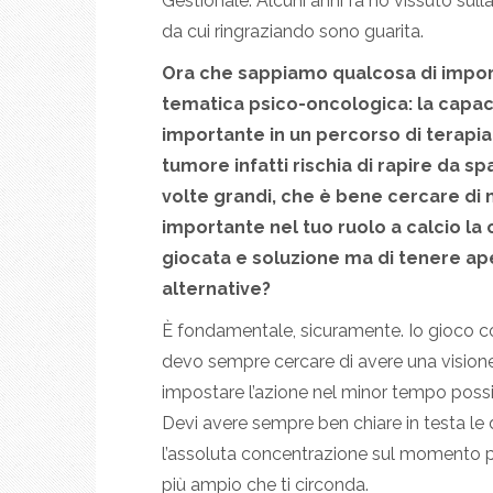
Gestionale. Alcuni anni fa ho vissuto sull
da cui ringraziando sono guarita.
Ora che sappiamo qualcosa di importa
tematica psico-oncologica: la capaci
importante in un percorso di terapia
tumore infatti rischia di rapire da spa
volte grandi, che è bene cercare di
importante nel tuo ruolo a calcio la 
giocata e soluzione ma di tenere ape
alternative?
È fondamentale, sicuramente. Io gioco 
devo sempre cercare di avere una visione
impostare l’azione nel minor tempo possibi
Devi avere sempre ben chiare in testa le d
l’assoluta concentrazione sul momento 
più ampio che ti circonda.