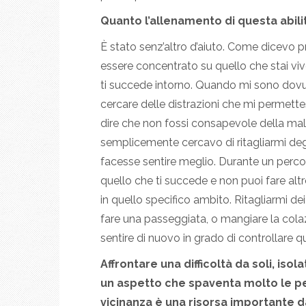
Quanto l’allenamento di questa abilit
È stato senz’altro d’aiuto. Come dicevo p
essere concentrato su quello che stai vi
ti succede intorno. Quando mi sono dovuta
cercare delle distrazioni che mi permette
dire che non fossi consapevole della mala
semplicemente cercavo di ritagliarmi degl
facesse sentire meglio. Durante un percors
quello che ti succede e non puoi fare alt
in quello specifico ambito. Ritagliarmi 
fare una passeggiata, o mangiare la cola
sentire di nuovo in grado di controllare 
Affrontare una difficoltà da soli, isola
un aspetto che spaventa molto le p
vicinanza è una risorsa importante da