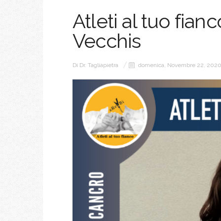
Atleti al tuo fian
Vecchis
Di
Dr. Tagliapietra
domenica, Novembre 22, 202