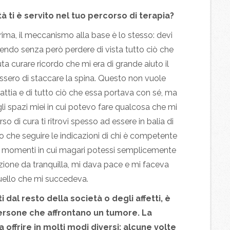
à ti è servito nel tuo percorso di terapia?
rima, il meccanismo alla base è lo stesso: devi
vendo senza però perdere di vista tutto ciò che
 curare ricordo che mi era di grande aiuto il
ssero di staccare la spina. Questo non vuole
ttia e di tutto ciò che essa portava con sé, ma
i spazi miei in cui potevo fare qualcosa che mi
o di cura ti ritrovi spesso ad essere in balia di
ro che seguire le indicazioni di chi è competente
dei momenti in cui magari potessi semplicemente
zione da tranquilla, mi dava pace e mi faceva
quello che mi succedeva.
ti dal resto della società o degli affetti, è
ersone che affrontano un tumore. La
 offrire in molti modi diversi: alcune volte