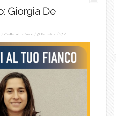
co: Giorgia De
0
atleti al tuo fianco
Permalink
0