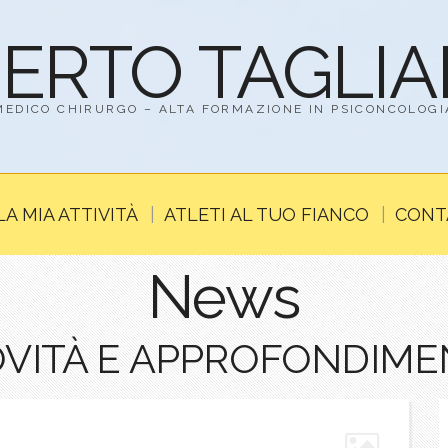
BERTO TAGLI
MEDICO CHIRURGO – ALTA FORMAZIONE IN PSICONCOLOGI
LA MIA ATTIVITÀ
ATLETI AL TUO FIANCO
CONT
News
VITÀ E APPROFONDIME