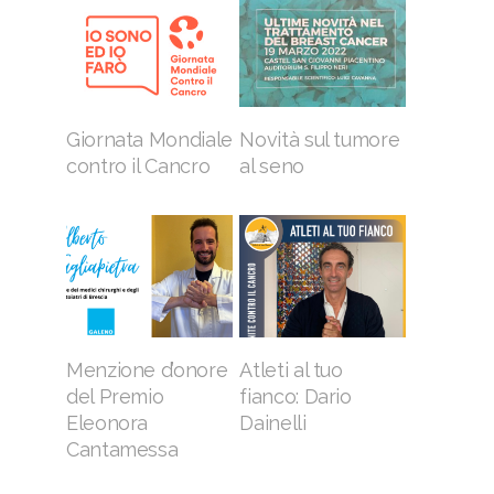
Giornata Mondiale
Novità sul tumore
contro il Cancro
al seno
Menzione d’onore
Atleti al tuo
del Premio
fianco: Dario
Eleonora
Dainelli
Cantamessa