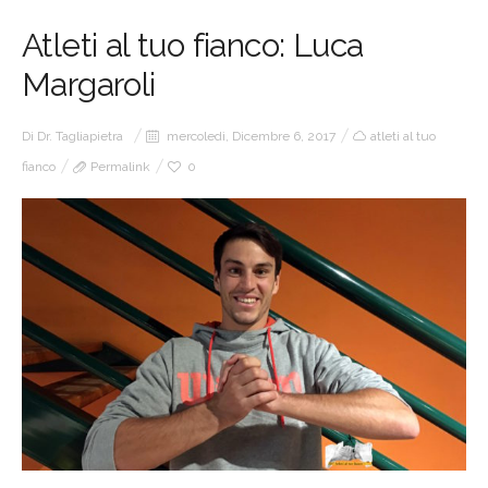
Atleti al tuo fianco: Luca
Margaroli
Di
Dr. Tagliapietra
mercoledì, Dicembre 6, 2017
atleti al tuo
fianco
Permalink
0