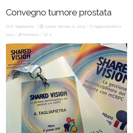
Convegno tumore prostata
Di
Dr. Tagliapietra
lunedì, Gennaio 21, 2019
Aggiornamenti e
corsi
Permalink
0