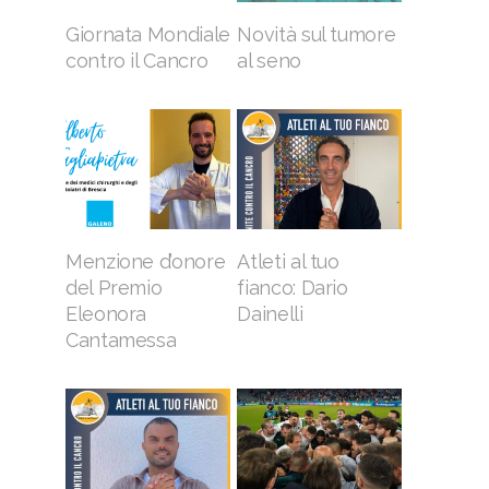
Giornata Mondiale
Novità sul tumore
contro il Cancro
al seno
Menzione d’onore
Atleti al tuo
del Premio
fianco: Dario
Eleonora
Dainelli
Cantamessa