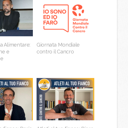
za Alimentare:
Giornata Mondiale
ne e
contro il Cancro
ne