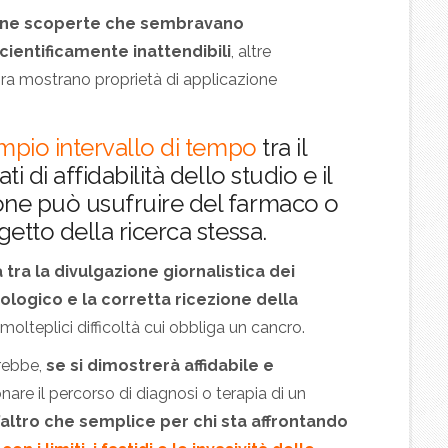
une scoperte che sembravano
scientificamente inattendibili
, altre
ora mostrano proprietà di applicazione
ampio intervallo di tempo
tra il
i di affidabilità dello studio e il
one può usufruire del farmaco o
etto della ricerca stessa.
 tra la divulgazione giornalistica dei
cologico e la corretta ricezione della
molteplici difficoltà cui obbliga un cancro.
rebbe,
se si dimostrerà affidabile e
ionare il percorso di diagnosi o terapia di un
t’altro che semplice per chi sta affrontando