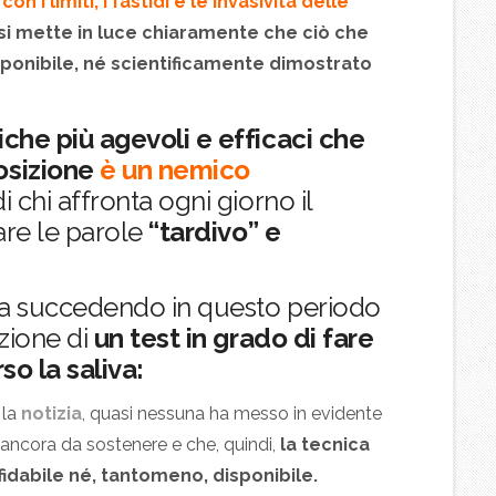
con i limiti, i fastidi e le invasività delle
si mette in luce chiaramente che ciò che
ponibile, né scientificamente dimostrato
che più agevoli e efficaci che
osizione
è un nemico
 chi affronta ogni giorno il
are le parole
“tardivo” e
ta succedendo in questo periodo
azione di
un test in grado di fare
so la saliva:
 la
notizia
, quasi nessuna ha messo in evidente
 ancora da sostenere e che, quindi,
la tecnica
idabile né, tantomeno, disponibile.