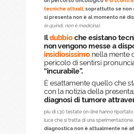
un percorso oncologico
e si scontra 
tecniche attuali,
soprattutto se non 
si presenta non è al momento né dis
(e quindi, non è medicina).
Il
dubbio
che esistano tecni
non vengono messe a disp
insidiosissimo
nella mente di
pericolo di sentirsi pronunci
“incurabile”.
È esattamente quello che s
con la notizia della present
diagnosi di tumore attraver
più di 130 testate on-line hanno riportato
luce che si tratta di una sperimentazione
diagnostica non è attualmente né aff