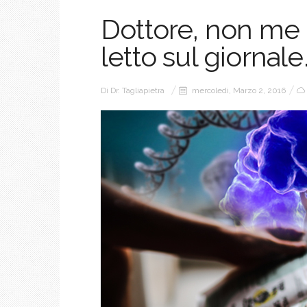
Dottore, non me 
letto sul giornale
Di
Dr. Tagliapietra
mercoledì, Marzo 2, 2016