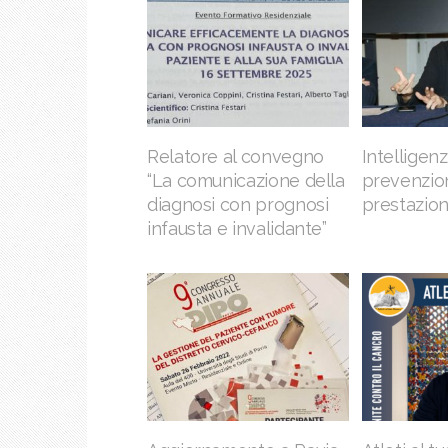
Relatore al convegno
Intelligen
“La comunicazione della
prevenzio
diagnosi con prognosi
prestazio
infausta e invalidante”