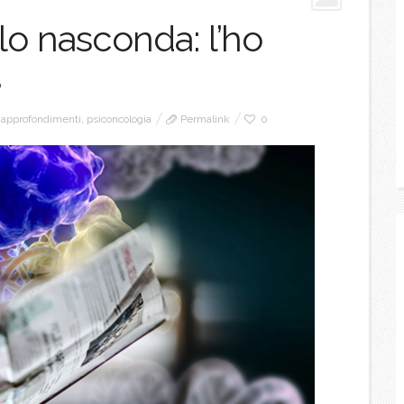
lo nasconda: l’ho
.
approfondimenti
,
psiconcologia
Permalink
0