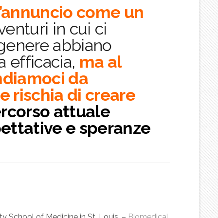
l’annuncio come un
enturi in cui ci
 genere abbiano
a efficacia,
ma al
ndiamoci da
 rischia di creare
percorso attuale
pettative e speranze
y School of Medicine in St. Louis. –
Biomedical