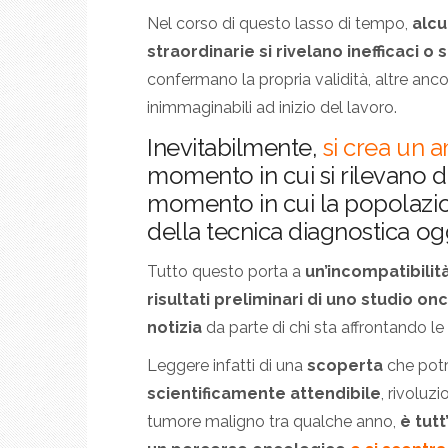
Nel corso di questo lasso di tempo,
alc
straordinarie si rivelano inefficaci o 
confermano la propria validità, altre anc
inimmaginabili ad inizio del lavoro.
Inevitabilmente,
si crea un 
momento in cui si rilevano dat
momento in cui la popolazi
della tecnica diagnostica ogg
Tutto questo porta a
un’incompatibilità
risultati preliminari di uno studio on
notizia
da parte di chi sta affrontando le 
Leggere infatti di una
scoperta
che pot
scientificamente attendibile
, rivoluz
tumore maligno tra qualche anno,
è tut