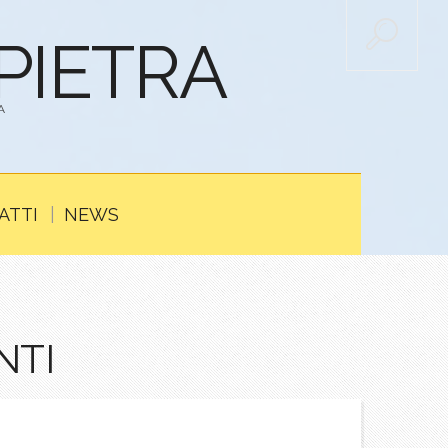
APIETRA
A
ATTI
NEWS
NTI