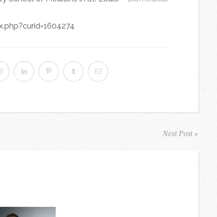
x.php?curid=1604274
Next Post »