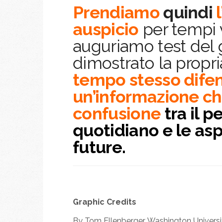
Prendiamo
quindi
auspicio
per tempi v
auguriamo test del
dimostrato la propri
tempo stesso dife
un’informazione che
confusione
tra il 
quotidiano e le as
future.
Graphic Credits
By Tom Ellenberger, Washington Universit