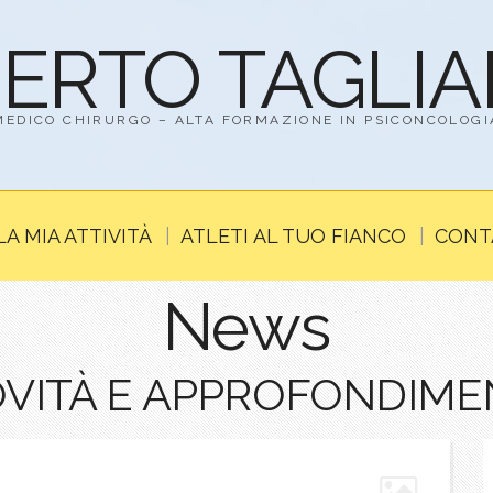
BERTO TAGLI
MEDICO CHIRURGO – ALTA FORMAZIONE IN PSICONCOLOGI
LA MIA ATTIVITÀ
ATLETI AL TUO FIANCO
CONT
News
VITÀ E APPROFONDIME