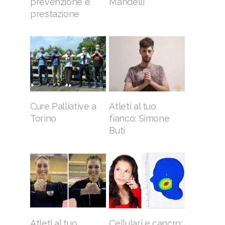
prevenzione e
Mandelli
prestazione
Cure Palliative a
Atleti al tuo
Torino
fianco: Simone
Buti
Cellulari e cancro:
Atleti al tuo