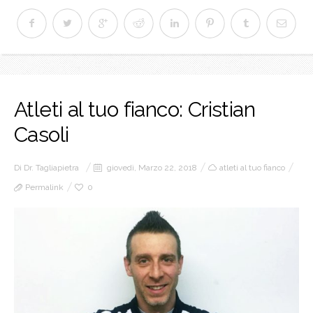
Atleti al tuo fianco: Cristian
Casoli
Di
Dr. Tagliapietra
giovedì, Marzo 22, 2018
atleti al tuo fianco
Permalink
0