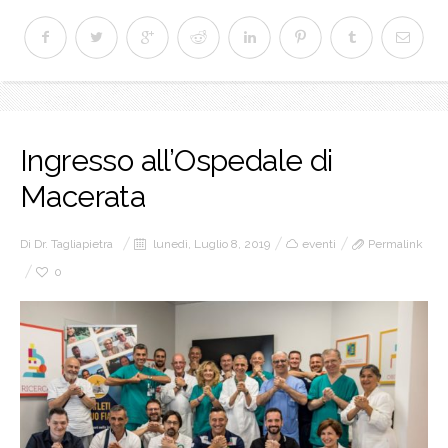
Ingresso all’Ospedale di
Macerata
Di
Dr. Tagliapietra
lunedì, Luglio 8, 2019
eventi
Permalink
0