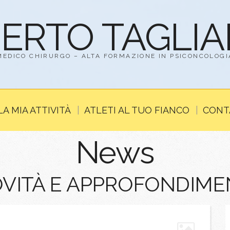
BERTO TAGLI
MEDICO CHIRURGO – ALTA FORMAZIONE IN PSICONCOLOGI
LA MIA ATTIVITÀ
ATLETI AL TUO FIANCO
CONT
News
VITÀ E APPROFONDIME