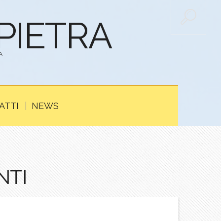
APIETRA
A
ATTI
NEWS
NTI