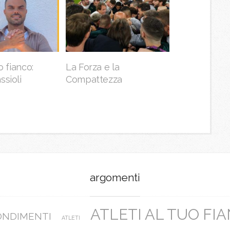
La Forza e la
uo fianco:
Compattezza
ssioli
argomenti
ATLETI AL TUO FI
ONDIMENTI
ATLETI