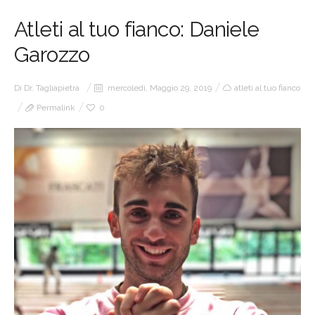
Atleti al tuo fianco: Daniele
Garozzo
Di
Dr. Tagliapietra
mercoledì, Maggio 29, 2019
atleti al tuo fianco
Permalink
0