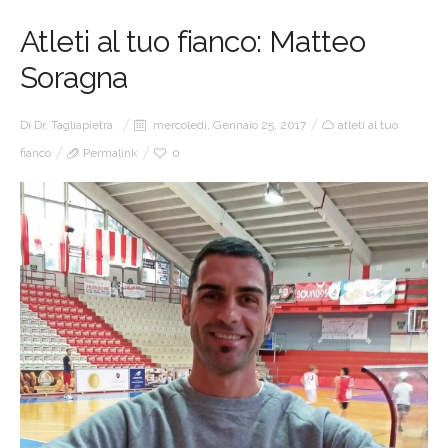
Atleti al tuo fianco: Matteo
Soragna
Di
Dr. Tagliapietra
mercoledì, Gennaio 25, 2017
atleti al tuo
fianco
Permalink
0