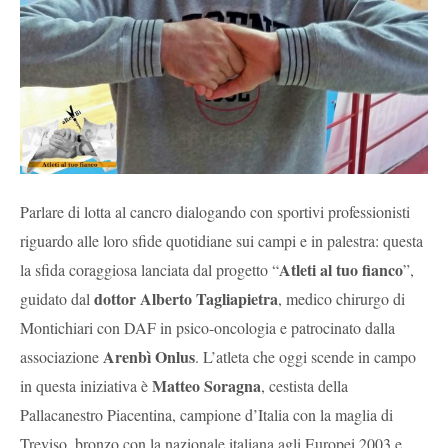
Parlare di lotta al cancro dialogando con sportivi professionisti
riguardo alle loro sfide quotidiane sui campi e in palestra: questa
Atleti al tuo fianco
la sfida coraggiosa lanciata dal progetto “
”,
dottor Alberto Tagliapietra
guidato dal
, medico chirurgo di
Montichiari con DAF in psico-oncologia e patrocinato dalla
Arenbì Onlus
associazione
. L’atleta che oggi scende in campo
Matteo Soragna
in questa iniziativa è
, cestista della
Pallacanestro Piacentina, campione d’Italia con la maglia di
Treviso, bronzo con la nazionale italiana agli Europei 2003 e