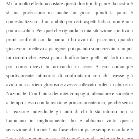
Mi fa molto effetto accostare questi due tipi di paure: la nostra è
sì una professione ma anche un gioco, quindi la paura è
contestualizzata ad un ambito per certi aspetti ludico, non è una
paura assoluta. Per quel che riguarda la mia situazione sportiva, i
primi confronti con la paura li ho avuti da piccolino, quando
giocavo mi mettevo a piangere, poi quando sono cresciuto un po’
mi ricordo che avessi paura di affrontare quelli più forti di me,
poi come dicevi tu arrivando in serie A ero comunque
sportivamente intimorito di confrontarmi con chi avesse già
avuto una carriera gloriosa e avesse sollevato trofei, in club e in
Nazionale. Con l’aiuto dei miei compagni, allenatore e società e
al tempo stesso con la reazione primariamente mia, perché senza
la reazione individuale gli aiuti di chi ti sta intorno non si
tramutano in miglioramento, ho e abbiamo vinto questa
sensazione di timore. Una frase che mi piace sempre ricordare è
“non c’è coraggio se non c’è paura”, quindi anche se le paure