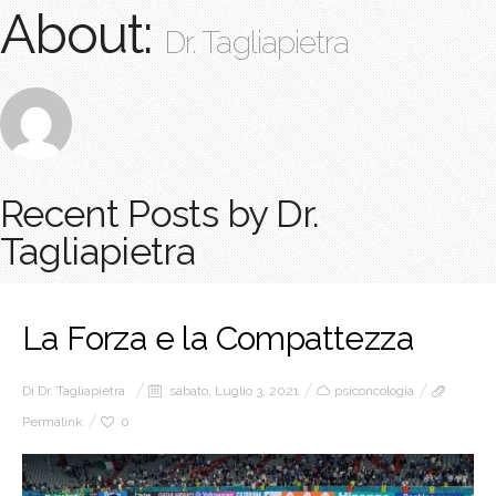
About:
Dr. Tagliapietra
Recent Posts by Dr.
Tagliapietra
La Forza e la Compattezza
Di
Dr. Tagliapietra
sabato, Luglio 3, 2021
psiconcologia
Permalink
0