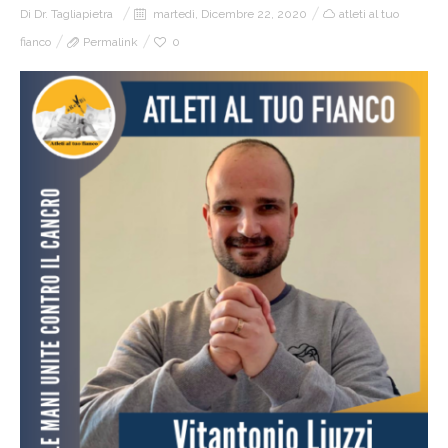
Di
Dr. Tagliapietra
martedì, Dicembre 22, 2020
atleti al tuo
fianco
Permalink
0