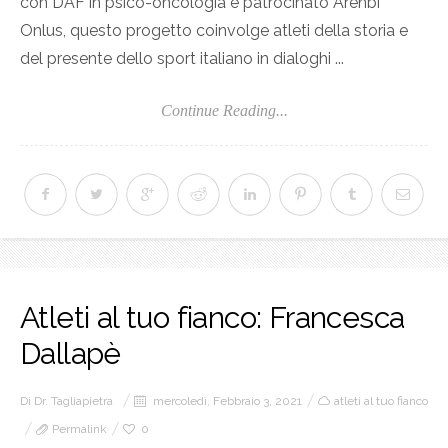
con DAF in psico-oncologia e patrocinato Arenbì
Onlus, questo progetto coinvolge atleti della storia e
del presente dello sport italiano in dialoghi ...
Continue Reading...
Atleti al tuo fianco: Francesca
Dallapè
Di
Dr. Tagliapietra
mercoledì, Febbraio 3, 2021
atleti al tuo fianco
Permalink
0