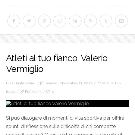
Atleti al tuo fianco: Valerio
Vermiglio
Di
Dr. Tagliapietra
venerdì, Novembre 27, 2020
atleti al tuo
fianco
Permalink
0
Si può dialogare di momenti di vita sportiva per offrire
spunti di riflessione sulle difficoltà di chi combatte
contro il cancro? Questa è la scommessa che offre il