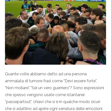
Quante volte abbiamo detto ad una persona
ammalata di tumore frasi come "Devi essere forte",
"Non mollare", "Sei un vero guerriero"? Sono espressioni
che spesso vengono usate come istantanei
“passepartout”, chiavi che si è in qualche modo sicuri
che si adattino ad aprire ogni serratura delle emozioni