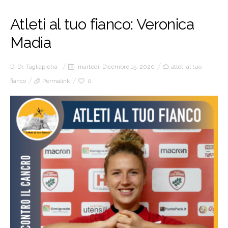
Atleti al tuo fianco: Veronica
Madia
Di
Dr. Tagliapietra
martedì, Dicembre 15, 2020
atleti al tuo
fianco
Permalink
0