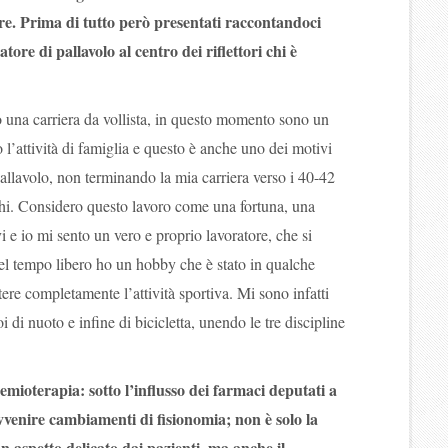
re. Prima di tutto però presentati raccontandoci
tore di pallavolo al centro dei riflettori chi è
o una carriera da vollista, in questo momento sono un
 l’attività di famiglia e questo è anche uno dei motivi
allavolo, non terminando la mia carriera verso i 40-42
ghi. Considero questo lavoro come una fortuna, una
tivi e io mi sento un vero e proprio lavoratore, che si
l tempo libero ho un hobby che è stato in qualche
ttere completamente l’attività sportiva. Mi sono infatti
 di nuoto e infine di bicicletta, unendo le tre discipline
hemioterapia: sotto l’influsso dei farmaci deputati a
vvenire cambiamenti di fisionomia; non è solo la
n aspetto delicato dai pazienti, ma anche il