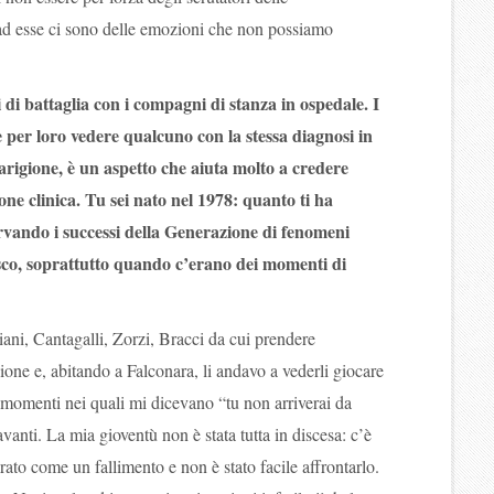
e ad esse ci sono delle emozioni che non possiamo
ti di battaglia con i compagni di stanza in ospedale. I
 per loro vedere qualcuno con la stessa diagnosi in
arigione, è un aspetto che aiuta molto a credere
one clinica. Tu sei nato nel 1978: quanto ti ha
ervando i successi della Generazione di fenomeni
asco, soprattutto quando c’erano dei momenti di
ani, Cantagalli, Zorzi, Bracci da cui prendere
ione e, abitando a Falconara, li andavo a vederli giocare
momenti nei quali mi dicevano “tu non arriverai da
avanti. La mia gioventù non è stata tutta in discesa: c’è
to come un fallimento e non è stato facile affrontarlo.