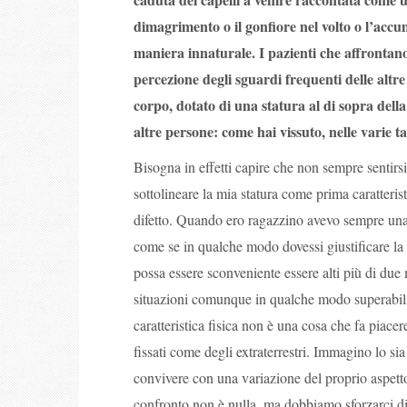
dimagrimento o il gonfiore nel volto o l’accum
maniera innaturale. I pazienti che affrontan
percezione degli sguardi frequenti delle altr
corpo, dotato di una statura al di sopra dell
altre persone: come hai vissuto, nelle varie t
Bisogna in effetti capire che non sempre sentirsi 
sottolineare la mia statura come prima caratteri
difetto. Quando ero ragazzino avevo sempre una 
come se in qualche modo dovessi giustificare la 
possa essere sconveniente essere alti più di due
situazioni comunque in qualche modo superabili,
caratteristica fisica non è una cosa che fa piacer
fissati come degli extraterrestri. Immagino lo sia
convivere con una variazione del proprio aspetto 
confronto non è nulla, ma dobbiamo sforzarci di 