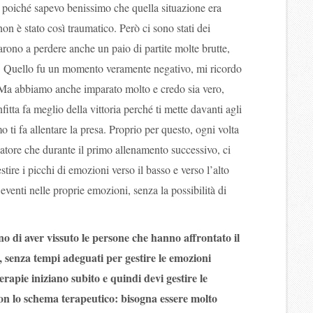
a poiché sapevo benissimo che quella situazione era
non è stato così traumatico. Però ci sono stati dei
arono a perdere anche un paio di partite molte brutte,
. Quello fu un momento veramente negativo, mi ricordo
 Ma abbiamo anche imparato molto e credo sia vero,
itta fa meglio della vittoria perché ti mette davanti agli
o ti fa allentare la presa. Proprio per questo, ogni volta
natore che durante il primo allenamento successivo, ci
tire i picchi di emozioni verso il basso e verso l’alto
i eventi nelle proprie emozioni, senza la possibilità di
o di aver vissuto le persone che hanno affrontato il
, senza tempi adeguati per gestire le emozioni
erapie iniziano subito e quindi devi gestire le
n lo schema terapeutico: bisogna essere molto