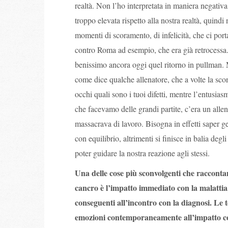
realtà. Non l’ho interpretata in maniera negativ
troppo elevata rispetto alla nostra realtà, quindi 
momenti di scoramento, di infelicità, che ci port
contro Roma ad esempio, che era già retrocessa
benissimo ancora oggi quel ritorno in pullman.
come dice qualche allenatore, che a volte la sconf
occhi quali sono i tuoi difetti, mentre l’entusiasm
che facevamo delle grandi partite, c’era un alle
massacrava di lavoro. Bisogna in effetti saper ges
con equilibrio, altrimenti si finisce in balia degl
poter guidare la nostra reazione agli stessi.
Una delle cose più sconvolgenti che raccontan
cancro è l’impatto immediato con la malattia
conseguenti all’incontro con la diagnosi. Le t
emozioni contemporaneamente all’impatto co