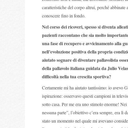
caratteristiche del corpo altrui, perché abbinat
conoscere fino in fondo.
Nel corso dei ricoveri, spesso si diventa allea
pazienti raccontano che sia molto importante
una fase di recupero e avvicinamento alla gu
nell’evoluzione positiva della propria condizi
aiutato sognare di diventare pallavolista oss
della pallavolo italiana guidata da Julio Vel
difficoltà nella tua crescita sportiva?
Certamente mi ha aiutato tantissimo: io avevo Gi
ispirazione: osservavo questi campioni in televis
sotto casa. Per me era uno stimolo enorme! Nei 
nessuna parte”, l’obiettivo c’era sempre, era lì d
stato un momento nel quale mi avevano considera