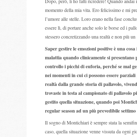
Dopo, però, li ho fatti ricredere! Quando andai in
momento della mia vita. Ero felicissimo e mi pr
l’umore alle stelle. Loro erano nella fase conclus
essere lì, di portare anche solo le borse ed i pall
stessero concretizzando una realtà e non più un
Saper gestire le emozioni positive è una cosa 
malattia quando clinicamente si presentano p
controllo i picchi di euforia, perché se mal g
nei momenti in cui ci possono essere parziali
realtà dalla grande storia di pallavolo, viven
trovaste in testa al campionato di pallavolo 
gestito quella situazione, quando poi Montich
regular season ad un più prevedibile settimo
Il sogno di Montichiari è sempre stata la semifin
caso, quella situazione venne vissuta da ogni gi