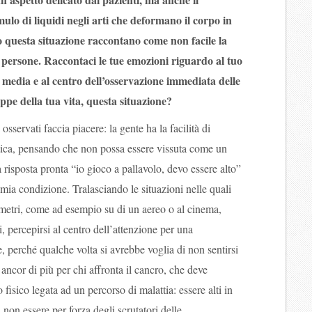
ulo di liquidi negli arti che deformano il corpo in
o questa situazione raccontano come non facile la
e persone. Raccontaci le tue emozioni riguardo al tuo
a media e al centro dell’osservazione immediata delle
appe della tua vita, questa situazione?
osservati faccia piacere: la gente ha la facilità di
stica, pensando che non possa essere vissuta come un
risposta pronta “io gioco a pallavolo, devo essere alto”
mia condizione. Tralasciando le situazioni nelle quali
 metri, come ad esempio su di un aereo o al cinema,
 percepirsi al centro dell’attenzione per una
e, perché qualche volta si avrebbe voglia di non sentirsi
 ancor di più per chi affronta il cancro, che deve
fisico legata ad un percorso di malattia: essere alti in
non essere per forza degli scrutatori delle