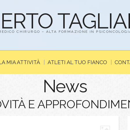
BERTO TAGLI
MEDICO CHIRURGO – ALTA FORMAZIONE IN PSICONCOLOGI
LA MIA ATTIVITÀ
ATLETI AL TUO FIANCO
CONT
News
VITÀ E APPROFONDIME