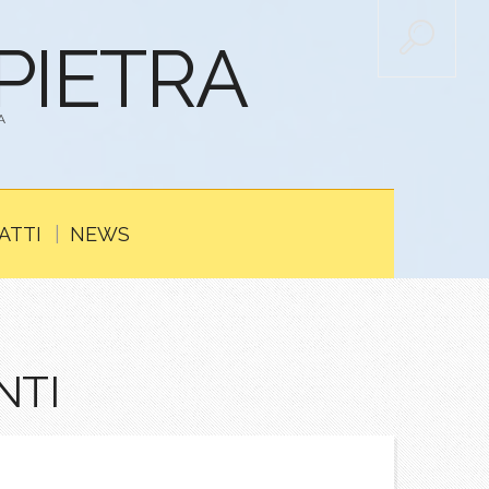
APIETRA
A
ATTI
NEWS
NTI