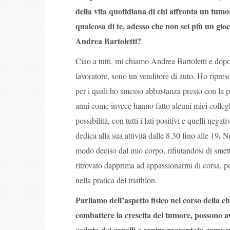
della vita quotidiana di chi affronta un tumo
qualcosa di te, adesso che non sei più un gioca
Andrea Bartoletti?
Ciao a tutti, mi chiamo Andrea Bartoletti e dop
lavoratore, sono un venditore di auto. Ho ripreso
per i quali ho smesso abbastanza presto con la p
anni come invece hanno fatto alcuni miei colle
possibilità, con tutti i lati positivi e quelli nega
.
dedica alla sua attività dalle 8.30 fino alle 19
Ne
modo deciso dal mio corpo
, rifiutandosi di sme
ritrovato dapprima ad appassionarmi di corsa, poi
nella pratica del triathlon.
Parliamo dell’aspetto fisico nel corso della c
combattere la crescita del tumore, possono a
caduta dei capelli a venire raccontata come u