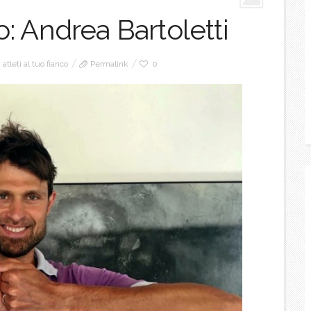
co: Andrea Bartoletti
atleti al tuo fianco
Permalink
0