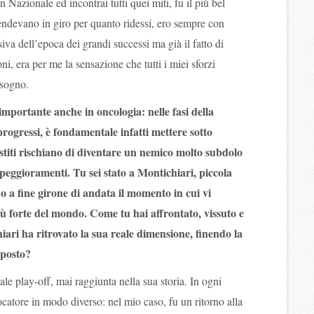
 Nazionale ed incontrai tutti quei miti, fu il più bel
endevano in giro per quanto ridessi, ero sempre con
iva dell’epoca dei grandi successi ma già il fatto di
oni, era per me la sensazione che tutti i miei sforzi
 sogno.
importante anche in oncologia: nelle fasi della
rogressi, è fondamentale infatti mettere sotto
estiti rischiano di diventare un nemico molto subdolo
 peggioramenti. Tu sei stato a Montichiari, piccola
do a fine girone di andata il momento in cui vi
più forte del mondo. Come tu hai affrontato, vissuto e
iari ha ritrovato la sua reale dimensione, finendo la
 posto?
ale play-off, mai raggiunta nella sua storia. In ogni
ocatore in modo diverso: nel mio caso, fu un ritorno alla