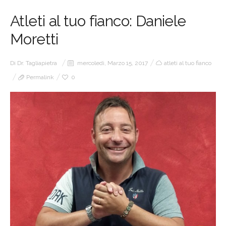
Atleti al tuo fianco: Daniele
Moretti
Di
Dr. Tagliapietra
mercoledì, Marzo 15, 2017
atleti al tuo fianco
Permalink
0