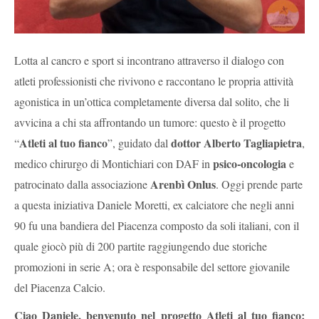
Lotta al cancro e sport si incontrano attraverso il dialogo con
atleti professionisti che rivivono e raccontano le propria attività
agonistica in un’ottica completamente diversa dal solito, che li
avvicina a chi sta affrontando un tumore: questo è il progetto
Atleti al tuo fianco
dottor Alberto Tagliapietra
“
”, g
uidato dal
,
psico-oncologia
medico chirurgo di Montichiari con DAF in
e
Arenbì Onlus
patrocinato dalla associazione
. Oggi prende parte
a questa iniziativa Daniele Moretti, ex calciatore che negli anni
90 fu una bandiera del Piacenza composto da soli italiani, con il
quale giocò più di 200 partite raggiungendo due storiche
promozioni in serie A; ora è responsabile del settore giovanile
del Piacenza Calcio.
Ciao Daniele, benvenuto nel progetto Atleti al tuo fianco;