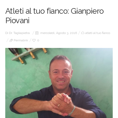
Atleti al tuo fianco: Gianpiero
Piovani
Di
Dr. Tagliapietra
mercoledì, Agosto 3, 2016
atleti al tuo fianco
Permalink
0