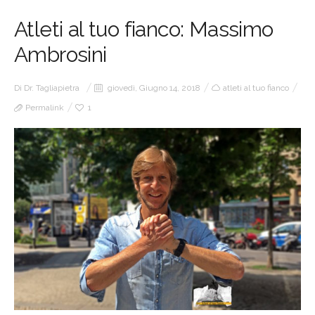
Atleti al tuo fianco: Massimo
Ambrosini
Di
Dr. Tagliapietra
giovedì, Giugno 14, 2018
atleti al tuo fianco
Permalink
1