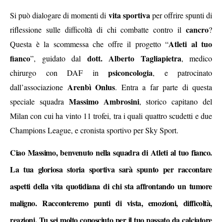
vita sportiva
Si può dialogare di momenti di
per offrire spunti di
cancro
riflessione sulle difficoltà di chi combatte contro il
?
Atleti al tuo
Questa è la scommessa che offre il progetto “
fianco
dott. Alberto Tagliapietra
”, guidato dal
, medico
psiconcologia
chirurgo con DAF in
, e patrocinato
Arenbì Onlus
dall’associazione
. Entra a far parte di questa
Massimo Ambrosini
speciale squadra
, storico capitano del
Milan con cui ha vinto 11 trofei, tra i quali quattro scudetti e due
Champions League, e cronista sportivo per Sky Sport.
Ciao Massimo, benvenuto nella squadra di Atleti al tuo fianco.
La tua gloriosa storia sportiva sarà spunto per raccontare
aspetti della vita quotidiana di chi sta affrontando un tumore
maligno. Racconteremo punti di vista, emozioni, difficoltà,
reazioni. Tu sei molto conosciuto per il tuo passato da calciatore