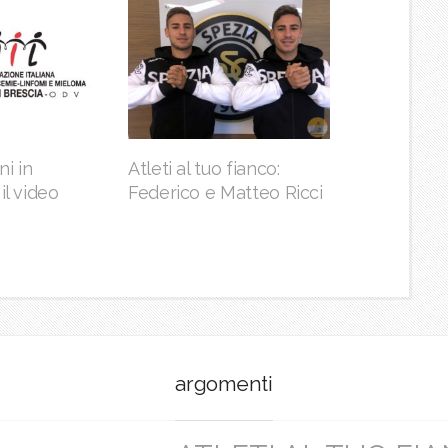
i in
Atleti al tuo fianco:
il video
Federico e Matteo Ricci
argomenti