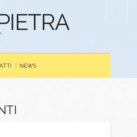
APIETRA
A
ATTI
NEWS
NTI