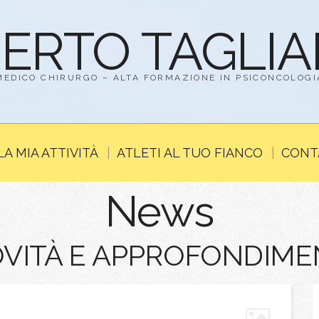
BERTO TAGLI
MEDICO CHIRURGO – ALTA FORMAZIONE IN PSICONCOLOGI
LA MIA ATTIVITÀ
ATLETI AL TUO FIANCO
CONT
News
VITÀ E APPROFONDIME