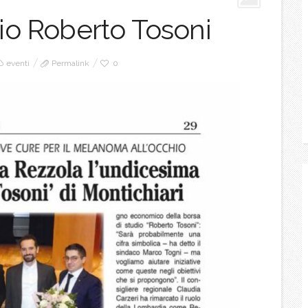
dio Roberto Tosoni
eventi
Permalink
0