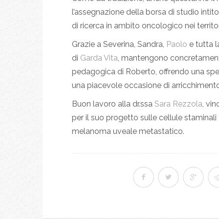
l’assegnazione della borsa di studio intit
di ricerca in ambito oncologico nei territo
Grazie a Severina, Sandra,
Paolo
e tutta 
di
Garda Vita
, mantengono concretamente
pedagogica di Roberto, offrendo una speran
una piacevole occasione di arricchimento 
Buon lavoro alla dr.ssa
Sara Rezzola
, vi
per il suo progetto sulle cellule staminal
melanoma uveale metastatico.