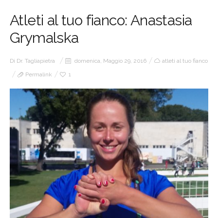
Atleti al tuo fianco: Anastasia
Grymalska
Di
Dr. Tagliapietra
domenica, Maggio 29, 2016
atleti al tuo fianco
Permalink
1