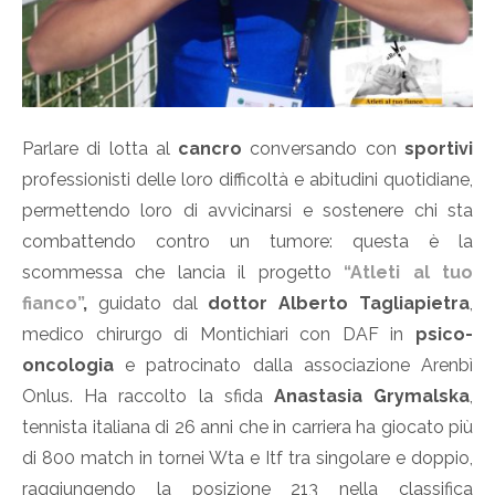
Parlare di lotta al
cancro
conversando con
sportivi
professionisti delle loro difficoltà e abitudini quotidiane,
permettendo loro di avvicinarsi e sostenere chi sta
combattendo contro un tumore: questa è la
scommessa che lancia il progetto
“Atleti al tuo
fianco”
,
guidato dal
dottor
Alberto Tagliapietra
,
medico chirurgo di Montichiari con DAF in
psico-
oncologia
e patrocinato dalla associazione Arenbì
Onlus. Ha raccolto la sfida
Anastasia Grymalska
,
tennista italiana di 26 anni che in carriera ha giocato più
di 800 match in tornei Wta e Itf tra singolare e doppio,
raggiungendo la posizione 213 nella classifica