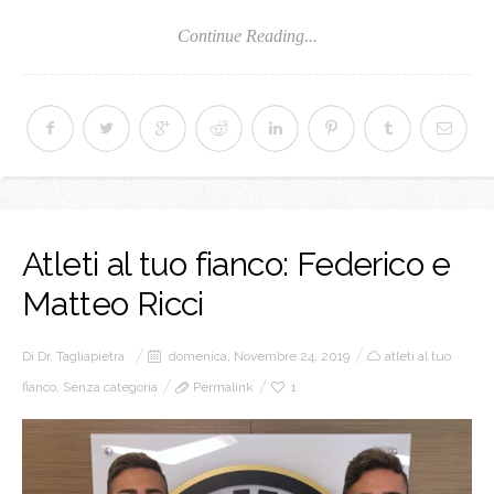
Continue Reading...
Atleti al tuo fianco: Federico e
Matteo Ricci
Di
Dr. Tagliapietra
domenica, Novembre 24, 2019
atleti al tuo
fianco
,
Senza categoria
Permalink
1