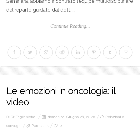
Seminara, abbiamo incontrato l'équipe multidisciplinare
del reparto guidato dal dott. ...
Continue Reading...
Le emozioni in oncologia: il
video
Di
Dr. Tagliapietra
domenica, Giugno 28, 2020
Relazioni e
convegni
Permalink
0