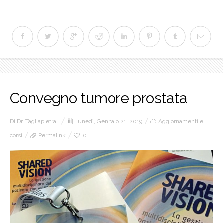
Convegno tumore prostata
Di
Dr. Tagliapietra
lunedì, Gennaio 21, 2019
Aggiornamenti e
corsi
Permalink
0