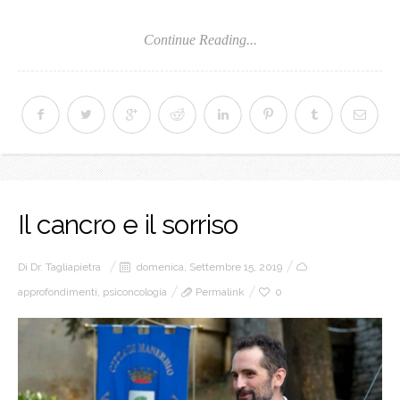
Continue Reading...
Il cancro e il sorriso
Di
Dr. Tagliapietra
domenica, Settembre 15, 2019
approfondimenti
,
psiconcologia
Permalink
0