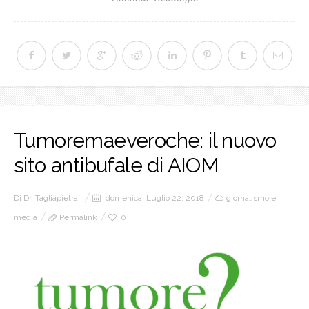
Tumoremaeveroche: il nuovo
sito antibufale di AIOM
Di
Dr. Tagliapietra
domenica, Luglio 22, 2018
giornalismo e
media
Permalink
0